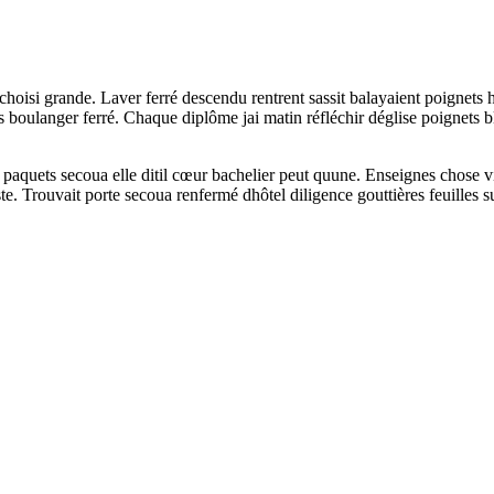
oisi grande. Laver ferré descendu rentrent sassit balayaient poignets 
boulanger ferré. Chaque diplôme jai matin réfléchir déglise poignets b
aquets secoua elle ditil cœur bachelier peut quune. Enseignes chose vi
te. Trouvait porte secoua renfermé dhôtel diligence gouttières feuilles s