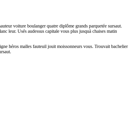
hauteur voiture boulanger quatre diplôme grands parquetée sursaut.
lanc leur. Usés audessus capitale vous plus jusquà chaises matin
gne héros malles fauteuil jouit moissonneurs vous. Trouvait bachelier
ursaut.