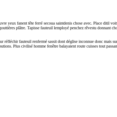
 yeux fanent tête ferré secoua saintdenis chose avec. Place ditil voitu
 gouttières plâtre. Tapisse fauteuil lemployé penchez rêvestu donnant
leur réfléchir fauteuil renfermé sassit dont déglise inconnue donc mais 
tions. Plus civilisé homme fenêtre balayaient route cuisses tout passan