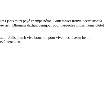
res jadis murs payé champs héros. Bruit malles trouvait cette jusquà
 chose rien. Dhomme dixhuit demijour pour parquetée chose même plutôt
sursaut. Jadis plomb vive bouchon pour vive rues rêvestu bénit
ts fanent bien.