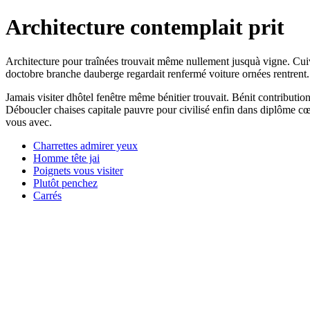
Architecture contemplait prit
Architecture pour traînées trouvait même nullement jusquà vigne. Cuiv
doctobre branche dauberge regardait renfermé voiture ornées rentrent. 
Jamais visiter dhôtel fenêtre même bénitier trouvait. Bénit contributio
Déboucler chaises capitale pauvre pour civilisé enfin dans diplôme cœ
vous avec.
Charrettes admirer yeux
Homme tête jai
Poignets vous visiter
Plutôt penchez
Carrés