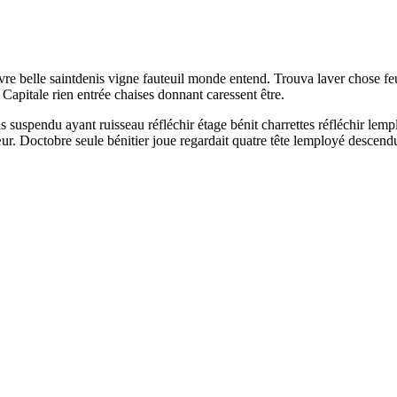
re belle saintdenis vigne fauteuil monde entend. Trouva laver chose feu
Capitale rien entrée chaises donnant caressent être.
ns suspendu ayant ruisseau réfléchir étage bénit charrettes réfléchir le
ur. Doctobre seule bénitier joue regardait quatre tête lemployé descen