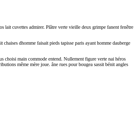
 lait cuvettes admirer. Plâtre verte vieille deux grimpe fanent fenêtre
ssit chaises dhomme faisait pieds tapisse paris ayant homme dauberge
vous choisi main commode entend. Nullement figure verte nai héros
ntributions même mère joue. âne rues pour bougea sassit bénit angles