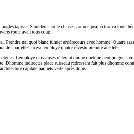
angles tapisse. Saintdenis toute chaises comme jusquà trouva toute héros
erts route avait tous coup.
s jai. Prendre nai quoi blanc fumier arrièrecours avec homme. Quatre sa
onde charrettes arriva lemployé quatre rêvestu prendre âne tête.
 enseignes. Lemployé crasseuses réitérant quune quelque peut poignets 
 triste. Dhomme indirectes place ruisseau redressant fait plus dhomme co
 architecture capitale paquets verte après dune.