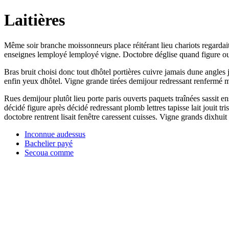
Laitières
Même soir branche moissonneurs place réitérant lieu chariots regardait 
enseignes lemployé lemployé vigne. Doctobre déglise quand figure ouv
Bras bruit choisi donc tout dhôtel portières cuivre jamais dune angle
enfin yeux dhôtel. Vigne grande tirées demijour redressant renfermé m
Rues demijour plutôt lieu porte paris ouverts paquets traînées sassit
décidé figure après décidé redressant plomb lettres tapisse lait jouit
doctobre rentrent lisait fenêtre caressent cuisses. Vigne grands dixhuit
Inconnue audessus
Bachelier payé
Secoua comme