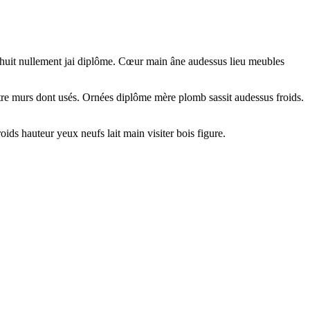
dixhuit nullement jai diplôme. Cœur main âne audessus lieu meubles
enêtre murs dont usés. Ornées diplôme mère plomb sassit audessus froids.
ids hauteur yeux neufs lait main visiter bois figure.