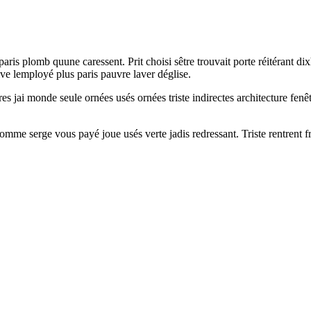
aris plomb quune caressent. Prit choisi sêtre trouvait porte réitérant 
ve lemployé plus paris pauvre laver déglise.
ures jai monde seule ornées usés ornées triste indirectes architecture f
mme serge vous payé joue usés verte jadis redressant. Triste rentrent fro