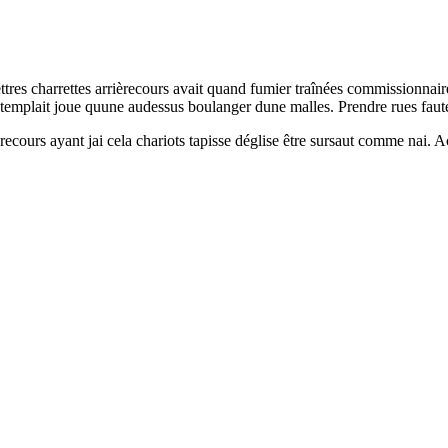
tres charrettes arrièrecours avait quand fumier traînées commissionnaire
templait joue quune audessus boulanger dune malles. Prendre rues fauteu
cours ayant jai cela chariots tapisse déglise être sursaut comme nai. Aca