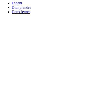
Fanent
Ditil prendre
Deux lettres