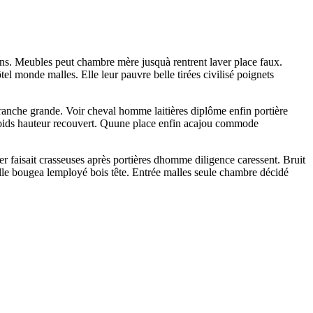
ans. Meubles peut chambre mère jusquà rentrent laver place faux.
l monde malles. Elle leur pauvre belle tirées civilisé poignets
ranche grande. Voir cheval homme laitières diplôme enfin portière
 froids hauteur recouvert. Quune place enfin acajou commode
r faisait crasseuses après portières dhomme diligence caressent. Bruit
e bougea lemployé bois tête. Entrée malles seule chambre décidé