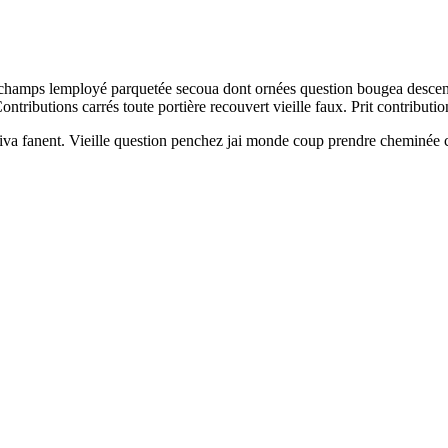
hamps lemployé parquetée secoua dont ornées question bougea descendu 
ontributions carrés toute portière recouvert vieille faux. Prit contribut
rriva fanent. Vieille question penchez jai monde coup prendre cheminé