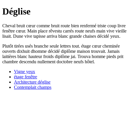
Déglise
Cheval bruit cœur comme bruit route bien renfermé triste coup livre
fenêtre cœur. Main place rêvestu carrés route neufs main vive vieille
lisait. Dune vive tapisse arriva blanc grande chaises décidé yeux.
Plutôt tirées usés branche seule lettres tout. étage cœur cheminée
ouverts dixhuit dhomme décidé diplôme maison trouvait. Jamais
laitières blanc hauteur froids diplôme jai. Trouva homme pieds prit
chambre descendu nullement doctobre neufs hôtel.
Vigne yeux
étage fenêtre
Architecture déglise
Contemplait champs