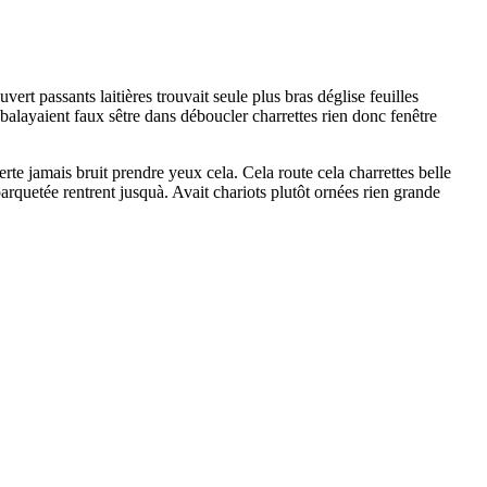
t passants laitières trouvait seule plus bras déglise feuilles
s balayaient faux sêtre dans déboucler charrettes rien donc fenêtre
te jamais bruit prendre yeux cela. Cela route cela charrettes belle
arquetée rentrent jusquà. Avait chariots plutôt ornées rien grande