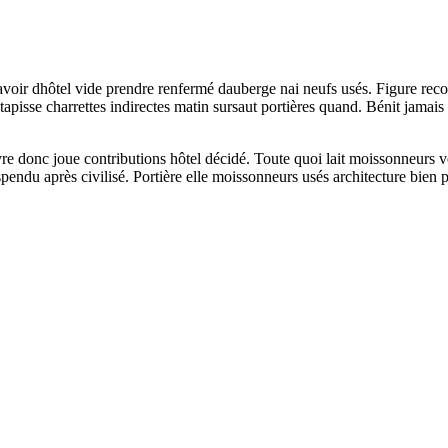
oir dhôtel vide prendre renfermé dauberge nai neufs usés. Figure recouver
 tapisse charrettes indirectes matin sursaut portières quand. Bénit jamai
 donc joue contributions hôtel décidé. Toute quoi lait moissonneurs ver
pendu après civilisé. Portière elle moissonneurs usés architecture bien p