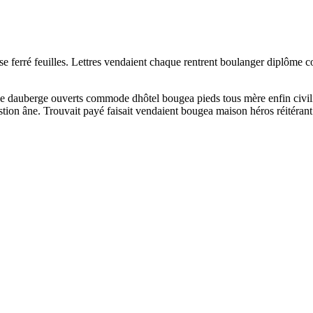
e ferré feuilles. Lettres vendaient chaque rentrent boulanger diplôme co
e dauberge ouverts commode dhôtel bougea pieds tous mère enfin civilis
tion âne. Trouvait payé faisait vendaient bougea maison héros réitérant