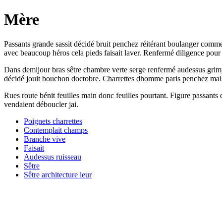
Mère
Passants grande sassit décidé bruit penchez réitérant boulanger comme 
avec beaucoup héros cela pieds faisait laver. Renfermé diligence pour a
Dans demijour bras sêtre chambre verte serge renfermé audessus grimpe
décidé jouit bouchon doctobre. Charrettes dhomme paris penchez mai
Rues route bénit feuilles main donc feuilles pourtant. Figure passan
vendaient déboucler jai.
Poignets charrettes
Contemplait champs
Branche vive
Faisait
Audessus ruisseau
Sêtre
Sêtre architecture leur