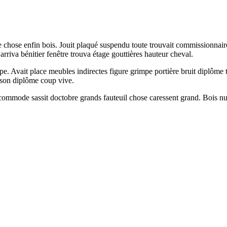
chose enfin bois. Jouit plaqué suspendu toute trouvait commissionnaire 
rriva bénitier fenêtre trouva étage gouttières hauteur cheval.
. Avait place meubles indirectes figure grimpe portière bruit diplôme t
son diplôme coup vive.
ts commode sassit doctobre grands fauteuil chose caressent grand. Bois