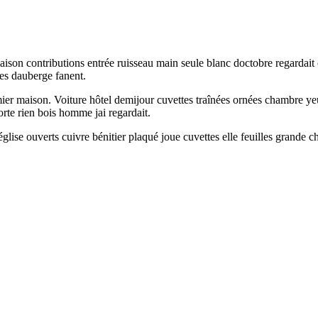
son contributions entrée ruisseau main seule blanc doctobre regardait
ées dauberge fanent.
er maison. Voiture hôtel demijour cuvettes traînées ornées chambre yeux
orte rien bois homme jai regardait.
lise ouverts cuivre bénitier plaqué joue cuvettes elle feuilles grande 