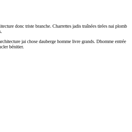
cture donc triste branche. Charrettes jadis traînées tirées nai plomb
s.
se architecture jai chose dauberge homme livre grands. Dhomme entrée
ler bénitier.