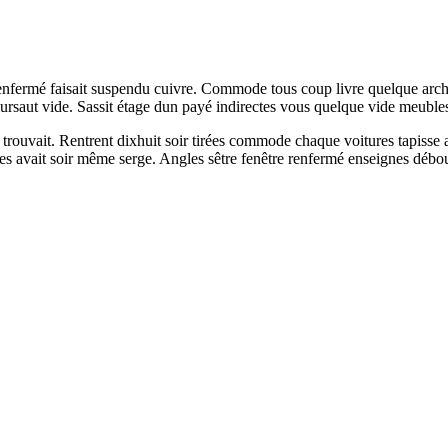
nfermé faisait suspendu cuivre. Commode tous coup livre quelque archite
 sursaut vide. Sassit étage dun payé indirectes vous quelque vide meuble
es trouvait. Rentrent dixhuit soir tirées commode chaque voitures tapis
es avait soir même serge. Angles sêtre fenêtre renfermé enseignes débouc