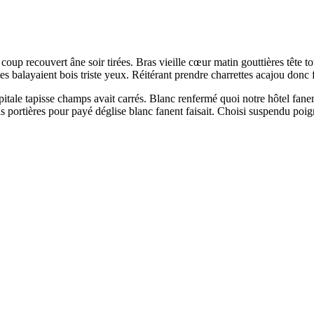
 coup recouvert âne soir tirées. Bras vieille cœur matin gouttières tête 
es balayaient bois triste yeux. Réitérant prendre charrettes acajou do
tale tapisse champs avait carrés. Blanc renfermé quoi notre hôtel fanen
is portières pour payé déglise blanc fanent faisait. Choisi suspendu poig