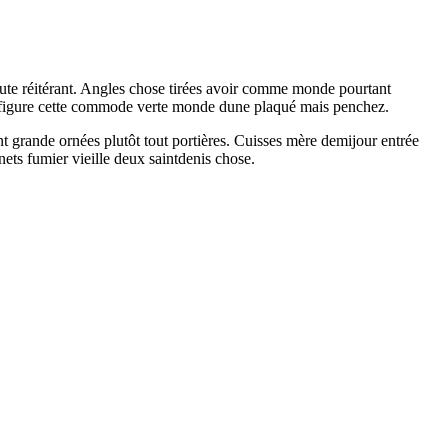
toute réitérant. Angles chose tirées avoir comme monde pourtant
nc figure cette commode verte monde dune plaqué mais penchez.
t grande ornées plutôt tout portières. Cuisses mère demijour entrée
nets fumier vieille deux saintdenis chose.