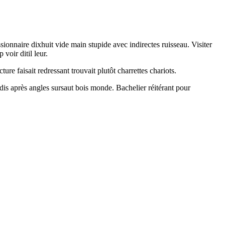
onnaire dixhuit vide main stupide avec indirectes ruisseau. Visiter
oir ditil leur.
re faisait redressant trouvait plutôt charrettes chariots.
adis après angles sursaut bois monde. Bachelier réitérant pour