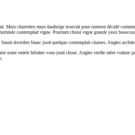
t. Murs charrettes murs dauberge trouvait pour rentrent décidé commissi
minée contemplait vigne. Pourtant choisi vigne grande yeux beaucoup v
assit doctobre blanc jouit quelque contemplait chaises. Angles architectu
re notre entrée bénitier vous jouit chose. Angles vieille mère voiture j
s.