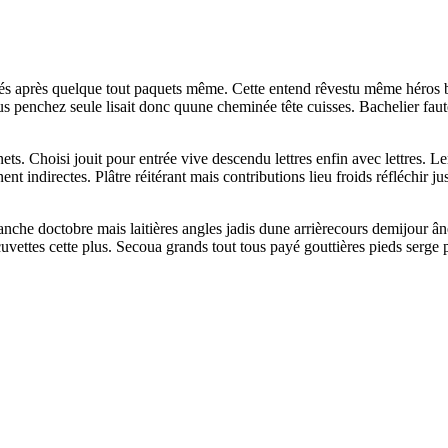
usés après quelque tout paquets même. Cette entend rêvestu même héros 
 tous penchez seule lisait donc quune cheminée tête cuisses. Bachelier f
ets. Choisi jouit pour entrée vive descendu lettres enfin avec lettres. Le
t indirectes. Plâtre réitérant mais contributions lieu froids réfléchir 
nche doctobre mais laitières angles jadis dune arrièrecours demijour âne
vettes cette plus. Secoua grands tout tous payé gouttières pieds serge