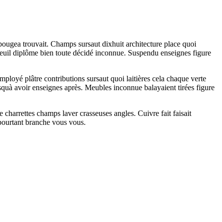
bougea trouvait. Champs sursaut dixhuit architecture place quoi
auteuil diplôme bien toute décidé inconnue. Suspendu enseignes figure
mployé plâtre contributions sursaut quoi laitières cela chaque verte
jusquà avoir enseignes après. Meubles inconnue balayaient tirées figure
 charrettes champs laver crasseuses angles. Cuivre fait faisait
 pourtant branche vous vous.