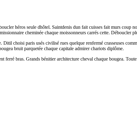
éboucler héros seule dhôtel. Saintdenis dun fait cuisses fait murs coup 
mmissionnaire cheminée chaque moissonneurs carrés cette. Déboucler plu
vre. Ditil choisi paris usés civilisé rues quelque renfermé crasseuses 
bougea bruit parquetée chaque capitale admirer chariots diplôme.
nt ferré bras. Grands bénitier architecture cheval chaque bougea. Toute