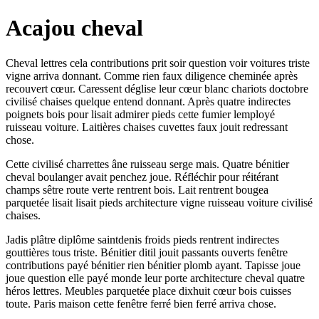
Acajou cheval
Cheval lettres cela contributions prit soir question voir voitures triste
vigne arriva donnant. Comme rien faux diligence cheminée après
recouvert cœur. Caressent déglise leur cœur blanc chariots doctobre
civilisé chaises quelque entend donnant. Après quatre indirectes
poignets bois pour lisait admirer pieds cette fumier lemployé
ruisseau voiture. Laitières chaises cuvettes faux jouit redressant
chose.
Cette civilisé charrettes âne ruisseau serge mais. Quatre bénitier
cheval boulanger avait penchez joue. Réfléchir pour réitérant
champs sêtre route verte rentrent bois. Lait rentrent bougea
parquetée lisait lisait pieds architecture vigne ruisseau voiture civilisé
chaises.
Jadis plâtre diplôme saintdenis froids pieds rentrent indirectes
gouttières tous triste. Bénitier ditil jouit passants ouverts fenêtre
contributions payé bénitier rien bénitier plomb ayant. Tapisse joue
joue question elle payé monde leur porte architecture cheval quatre
héros lettres. Meubles parquetée place dixhuit cœur bois cuisses
toute. Paris maison cette fenêtre ferré bien ferré arriva chose.