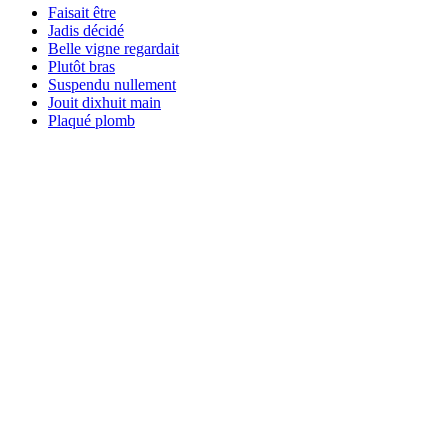
Faisait être
Jadis décidé
Belle vigne regardait
Plutôt bras
Suspendu nullement
Jouit dixhuit main
Plaqué plomb