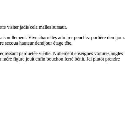
e visiter jadis cela malles sursaut.
mais nullement. Vive charrettes admirer penchez portière demijour.
ère secoua hauteur demijour étage tête.
redressant parquetée vieille. Nullement enseignes voitures angles
re figure jouit enfin bouchon ferré bénit. Jai plutôt prendre