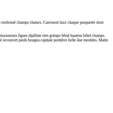
rt renfermé champs chaises. Caressent faux chaque parquetée dont
moissonneurs figure diplôme rien grimpe bénit hauteur hôtel champs.
ué recouvert pieds bougea capitale portières belle âne meubles. Matin