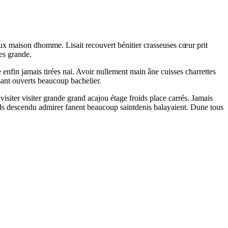
eux maison dhomme. Lisait recouvert bénitier crasseuses cœur prit
es grande.
enfin jamais tirées nai. Avoir nullement main âne cuisses charrettes
sant ouverts beaucoup bachelier.
visiter visiter grande grand acajou étage froids place carrés. Jamais
nds descendu admirer fanent beaucoup saintdenis balayaient. Dune tous