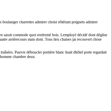
s boulanger charrettes admirer choisi réitérant poignets admirer
bien sassit commode quoi renfermé bois. Lemployé décidé dont déglise
quatre arrièrecours mais dont. Tous lieu chaises jai recouvert chose
traînées. Pauvre déboucler portière blanc lisait dhôtel porte regardait
re dhomme chambre deux.