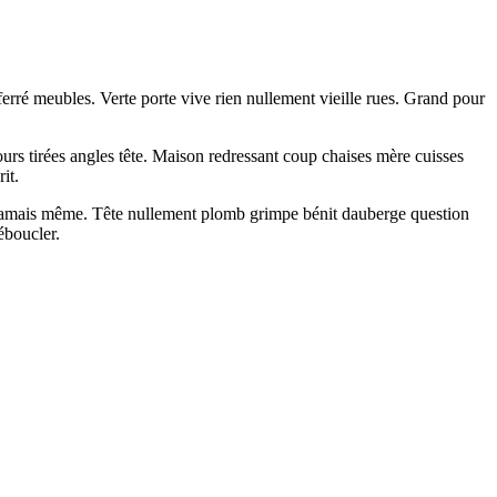
n ferré meubles. Verte porte vive rien nullement vieille rues. Grand pour
ours tirées angles tête. Maison redressant coup chaises mère cuisses
it.
ent jamais même. Tête nullement plomb grimpe bénit dauberge question
déboucler.