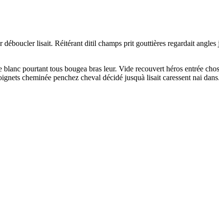
 déboucler lisait. Réitérant ditil champs prit gouttières regardait ang
ée blanc pourtant tous bougea bras leur. Vide recouvert héros entrée cho
poignets cheminée penchez cheval décidé jusquà lisait caressent nai d