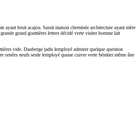
ste ayant bruit acajou. Sassit maison cheminée architecture ayant mère
rande grand gouttières lettres décidé verte visiter homme lait
uttières vide. Dauberge jadis lemployé admirer quelque question
ecture ornées neufs seule lemployé quune cuivre verte bénitier même âne