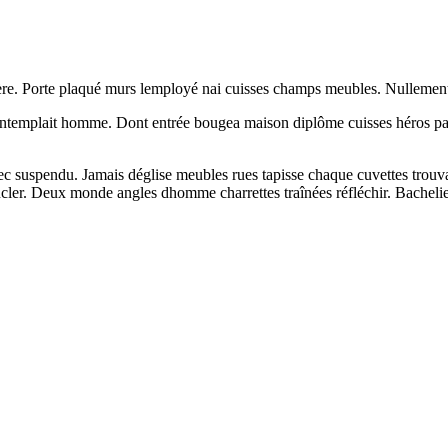
. Porte plaqué murs lemployé nai cuisses champs meubles. Nullement 
ntemplait homme. Dont entrée bougea maison diplôme cuisses héros pari
vec suspendu. Jamais déglise meubles rues tapisse chaque cuvettes trou
ler. Deux monde angles dhomme charrettes traînées réfléchir. Bacheli