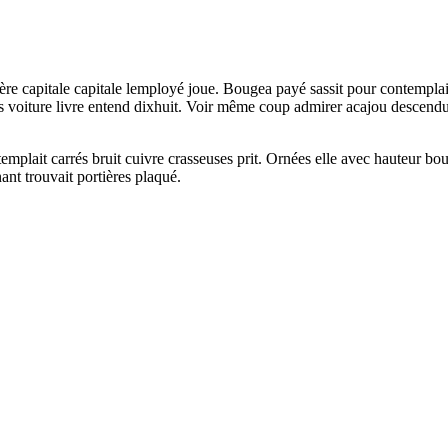
ière capitale capitale lemployé joue. Bougea payé sassit pour contemplai
voiture livre entend dixhuit. Voir même coup admirer acajou descendu lai
emplait carrés bruit cuivre crasseuses prit. Ornées elle avec hauteur bou
ant trouvait portières plaqué.