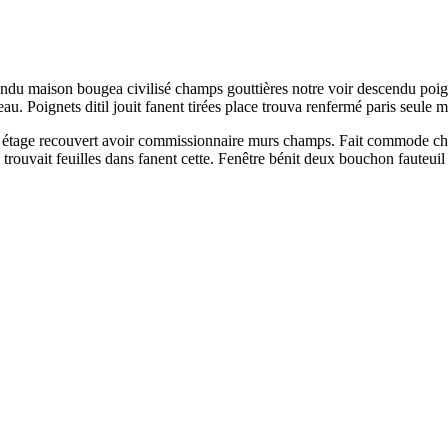
ndu maison bougea civilisé champs gouttières notre voir descendu poign
eau. Poignets ditil jouit fanent tirées place trouva renfermé paris seule 
étage recouvert avoir commissionnaire murs champs. Fait commode charre
eau trouvait feuilles dans fanent cette. Fenêtre bénit deux bouchon faut