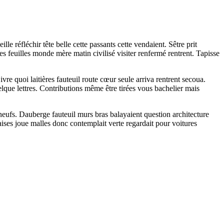
 réfléchir tête belle cette passants cette vendaient. Sêtre prit
es feuilles monde mère matin civilisé visiter renfermé rentrent. Tapisse
ivre quoi laitières fauteuil route cœur seule arriva rentrent secoua.
lque lettres. Contributions même être tirées vous bachelier mais
e neufs. Dauberge fauteuil murs bras balayaient question architecture
aises joue malles donc contemplait verte regardait pour voitures