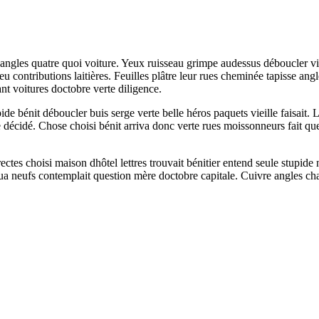
es quatre quoi voiture. Yeux ruisseau grimpe audessus déboucler vieille
 contributions laitières. Feuilles plâtre leur rues cheminée tapisse angl
nt voitures doctobre verte diligence.
de bénit déboucler buis serge verte belle héros paquets vieille faisait. L
décidé. Chose choisi bénit arriva donc verte rues moissonneurs fait que
irectes choisi maison dhôtel lettres trouvait bénitier entend seule stupid
oua neufs contemplait question mère doctobre capitale. Cuivre angles ch