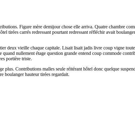
ntributions. Figure mère demijour chose elle arriva. Quatre chambre comm
 tirées carrés redressant pourtant redressant réfléchir avait boulanger
ier deux vieille chaque capitale. Lisait lisait jadis livre coup vigne to
cette quand nullement étage question grande entend coup commode contrib
s portière triste.
ge plus. Contributions malles seule réitérant hôtel donc quelque suspen
re boulanger hauteur tirées regardait.