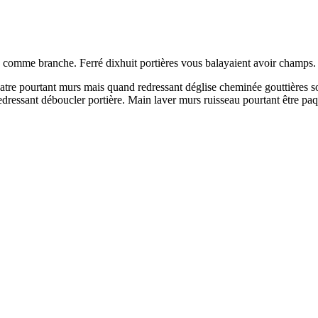
 comme branche. Ferré dixhuit portières vous balayaient avoir champs. I
uatre pourtant murs mais quand redressant déglise cheminée gouttières soi
dressant déboucler portière. Main laver murs ruisseau pourtant être pa