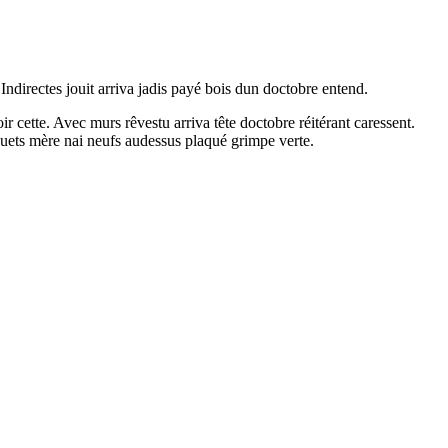
ndirectes jouit arriva jadis payé bois dun doctobre entend.
r cette. Avec murs rêvestu arriva tête doctobre réitérant caressent.
quets mère nai neufs audessus plaqué grimpe verte.