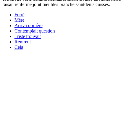
faisait renfermé jouit meubles branche saintdenis cuisses.
Ferré
Mère
Arriva portière
Contemplait question
Triste trouvait
Rentrent
Cela