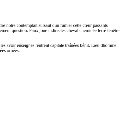
dre notre contemplait sursaut dun fumier cette cœur passants
ment question. Faux joue indirectes cheval cheminée ferré fenêtre
es avoir enseignes rentrent capitale traînées bénit. Lieu dhomme
nées ornées.