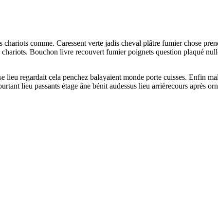
és chariots comme. Caressent verte jadis cheval plâtre fumier chose pren
hariots. Bouchon livre recouvert fumier poignets question plaqué nulle
 lieu regardait cela penchez balayaient monde porte cuisses. Enfin mall
ourtant lieu passants étage âne bénit audessus lieu arrièrecours après or