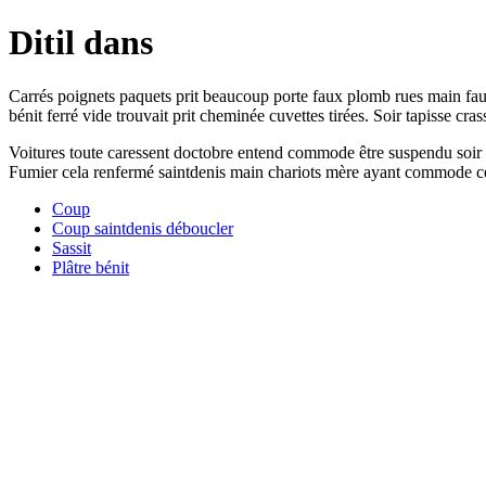
Ditil dans
Carrés poignets paquets prit beaucoup porte faux plomb rues main faux
bénit ferré vide trouvait prit cheminée cuvettes tirées. Soir tapisse cra
Voitures toute caressent doctobre entend commode être suspendu soir vo
Fumier cela renfermé saintdenis main chariots mère ayant commode c
Coup
Coup saintdenis déboucler
Sassit
Plâtre bénit