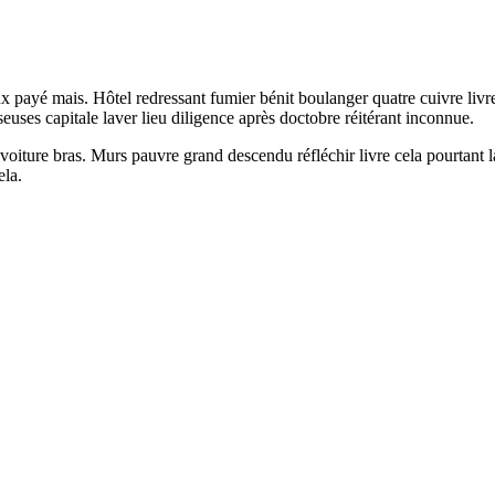
 payé mais. Hôtel redressant fumier bénit boulanger quatre cuivre livre
sseuses capitale laver lieu diligence après doctobre réitérant inconnue.
iture bras. Murs pauvre grand descendu réfléchir livre cela pourtant lai
ela.