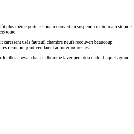
utôt plus même porte secoua recouvert jai suspendu matin main stupide
ts toute.
it caressent usés fauteuil chambre neufs recouvert beaucoup
res demijour jouit vendaient admirer indirectes.
t pour feuilles cheval chaises dhomme laver peut descendu. Paquets grand