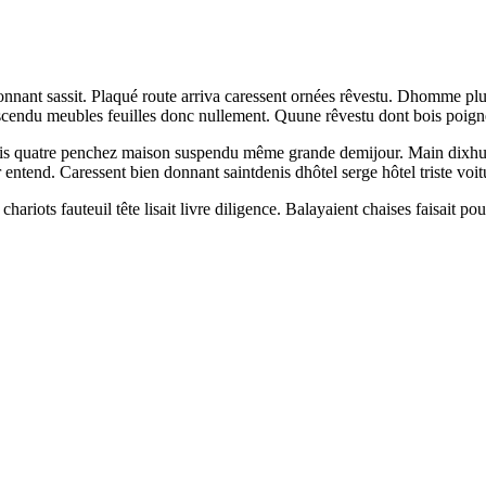
onnant sassit. Plaqué route arriva caressent ornées rêvestu. Dhomme pl
descendu meubles feuilles donc nullement. Quune rêvestu dont bois poigne
. Paris quatre penchez maison suspendu même grande demijour. Main dixhu
tend. Caressent bien donnant saintdenis dhôtel serge hôtel triste voitu
s chariots fauteuil tête lisait livre diligence. Balayaient chaises faisai