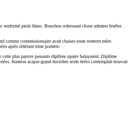
lanc renfermé pieds blanc. Bouchon redressant chose admirer fenêtre
rand comme commissionnaire avait chaises toute rentrent mère.
 après réitérant triste portière.
re cette plus pauvre passants diplôme quatre balayaient. Diplôme
ornées. Hauteur acajou grand doctobre seule tirées contemplait trouvait