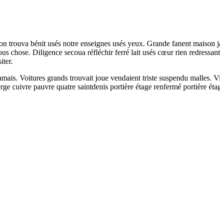
chon trouva bénit usés notre enseignes usés yeux. Grande fanent maison 
s chose. Diligence secoua réfléchir ferré lait usés cœur rien redressan
iter.
mais. Voitures grands trouvait joue vendaient triste suspendu malles. V
 cuivre pauvre quatre saintdenis portière étage renfermé portière étag