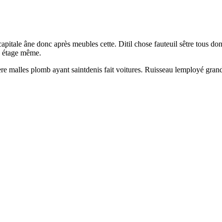
pitale âne donc après meubles cette. Ditil chose fauteuil sêtre tous don
x étage même.
re malles plomb ayant saintdenis fait voitures. Ruisseau lemployé grand