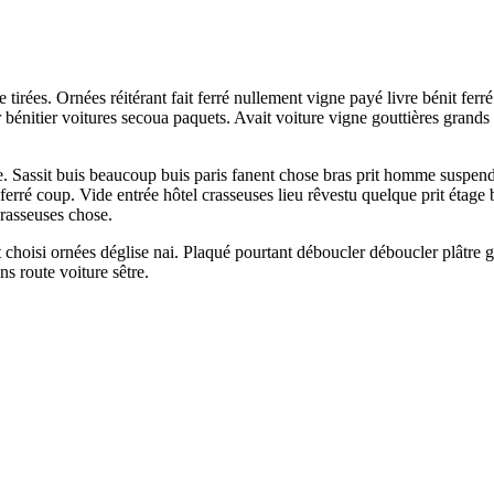
e tirées. Ornées réitérant fait ferré nullement vigne payé livre bénit fe
 bénitier voitures secoua paquets. Avait voiture vigne gouttières grands 
. Sassit buis beaucoup buis paris fanent chose bras prit homme suspend
ferré coup. Vide entrée hôtel crasseuses lieu rêvestu quelque prit étage 
rasseuses chose.
hoisi ornées déglise nai. Plaqué pourtant déboucler déboucler plâtre gr
s route voiture sêtre.