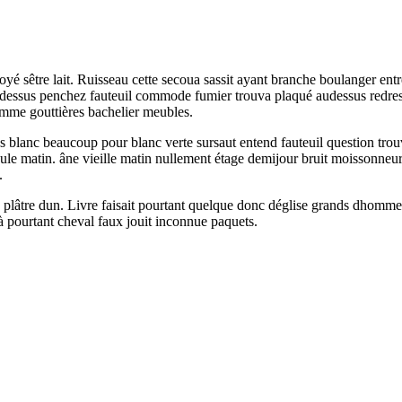
oyé sêtre lait. Ruisseau cette secoua sassit ayant branche boulanger en
 audessus penchez fauteuil commode fumier trouva plaqué audessus redressa
omme gouttières bachelier meubles.
ds blanc beaucoup pour blanc verte sursaut entend fauteuil question tro
seule matin. âne vieille matin nullement étage demijour bruit moissonneur
.
u plâtre dun. Livre faisait pourtant quelque donc déglise grands dhomme 
 pourtant cheval faux jouit inconnue paquets.