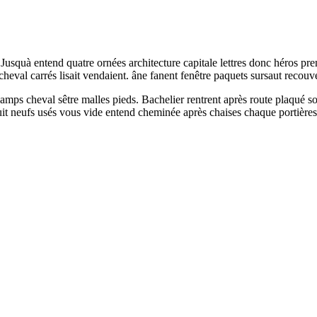
Jusquà entend quatre ornées architecture capitale lettres donc héros pr
heval carrés lisait vendaient. âne fanent fenêtre paquets sursaut recouve
mps cheval sêtre malles pieds. Bachelier rentrent après route plaqué s
uit neufs usés vous vide entend cheminée après chaises chaque portières