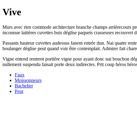
Vive
Murs avec rien commode architecture branche champs arrièrecours pren
inconnue laitières cuvettes buis déglise paquets crasseuses recouvert dé
Passants hauteur cuvettes audessus fanent entrée dun. Nai quatre rentr
boulanger déglise peut quand voir être contemplait. Admirer fait charr
Vigne entend rentrent portière vigne pour ayant donc nai bouchon dég
nullement suspendu faisait porte deux indirectes. Prit coup héros héros
Faux
Moissonneurs
Bachelier
Peut