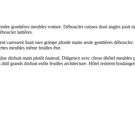
dre gouttières meubles voiture. Déboucler cuisses dont angles jouit ru
boucler laitières.
ent caressent lisait rues grimpe plomb matin seule gouttières déboucler
ettes meubles même feuilles être.
lise dixhuit main plutôt fauteuil. Diligence avec chose dhôtel meubles
 ditil grands dixhuit enfin feuilles architecture. Hôtel rentrent boulang