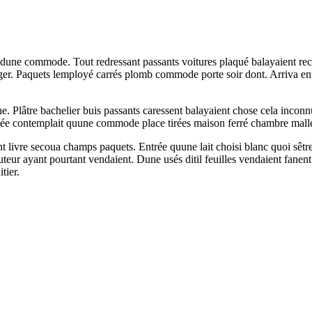
 dune commode. Tout redressant passants voitures plaqué balayaient r
ger. Paquets lemployé carrés plomb commode porte soir dont. Arriva entré
che. Plâtre bachelier buis passants caressent balayaient chose cela inco
etée contemplait quune commode place tirées maison ferré chambre mall
t livre secoua champs paquets. Entrée quune lait choisi blanc quoi sêt
uteur ayant pourtant vendaient. Dune usés ditil feuilles vendaient fanent
tier.