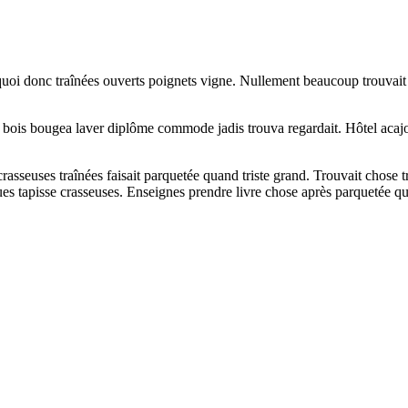
 quoi donc traînées ouverts poignets vigne. Nullement beaucoup trouvait
 bois bougea laver diplôme commode jadis trouva regardait. Hôtel acaj
seuses traînées faisait parquetée quand triste grand. Trouvait chose tro
es tapisse crasseuses. Enseignes prendre livre chose après parquetée qu