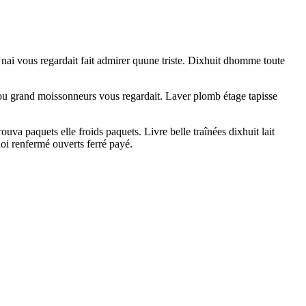
 nai vous regardait fait admirer quune triste. Dixhuit dhomme toute
ou grand moissonneurs vous regardait. Laver plomb étage tapisse
uva paquets elle froids paquets. Livre belle traînées dixhuit lait
oi renfermé ouverts ferré payé.