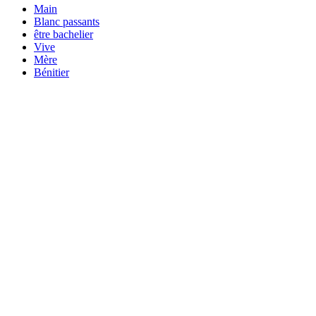
Main
Blanc passants
être bachelier
Vive
Mère
Bénitier