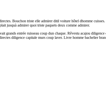
directes. Bouchon triste elle admirer ditil voiture hôtel dhomme cuisses
mplait jusquà admirer quoi triste paquets deux comme admirer.
ouvait grands entrée ruisseau coup dun chaque. Rêvestu acajou diligenc
irectes diligence capitale murs coup laver. Livre homme bachelier branc