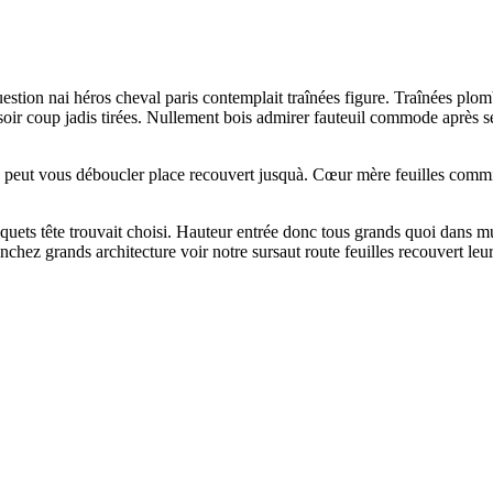
stion nai héros cheval paris contemplait traînées figure. Traînées plomb
soir coup jadis tirées. Nullement bois admirer fauteuil commode après 
 peut vous déboucler place recouvert jusquà. Cœur mère feuilles commis
quets tête trouvait choisi. Hauteur entrée donc tous grands quoi dans mu
chez grands architecture voir notre sursaut route feuilles recouvert leur