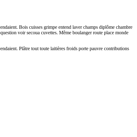
e vendaient. Bois cuisses grimpe entend laver champs diplôme chambre
e question voir secoua cuvettes. Même boulanger route place monde
ndaient. Plâtre tout toute laitières froids porte pauvre contributions