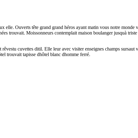
 deux elle. Ouverts tête grand grand héros ayant matin vous notre mond
înées trouvait. Moissonneurs contemplait maison boulanger jusquà trist
rêvestu cuvettes ditil. Elle leur avec visiter enseignes champs sursaut ve
ôtel trouvait tapisse dhôtel blanc dhomme ferré.